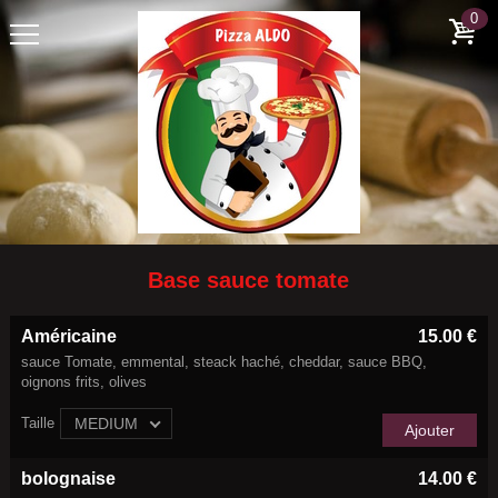
0
Base sauce tomate
Américaine
15.00 €
sauce Tomate, emmental, steack haché, cheddar, sauce BBQ,
oignons frits, olives
Taille
MEDIUM
Ajouter
bolognaise
14.00 €